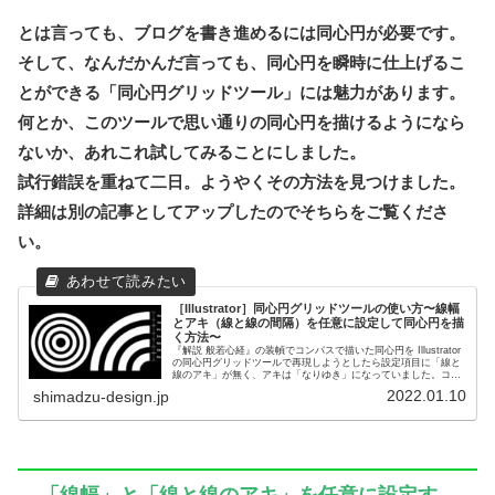
とは言っても、ブログを書き進めるには同心円が必要です。
そして、なんだかんだ言っても、同心円を瞬時に仕上げるこ
とができる「同心円グリッドツール」には魅力があります。
何とか、このツールで思い通りの同心円を描けるようになら
ないか、あれこれ試してみることにしました。
試行錯誤を重ねて二日。ようやくその方法を見つけました。
詳細は別の記事としてアップしたのでそちらをご覧くださ
い。
［Illustrator］同心円グリッドツールの使い方
〜線幅
とアキ（線と線の間隔）を任意に設定して同心円を描
く方法〜
『解説 般若心経』の装幀でコンパスで描いた同心円を Illustrator
の同心円グリッドツールで再現しようとしたら設定項目に「線と
線のアキ」が無く、アキは「なりゆき」になっていました。コン
パスで描いた時は線幅とアキを同じにしたり、アキを狭くしたり
2022.01.10
shimadzu-design.jp
してモアレの美しさを求めたのです。今回は、同心円グリッドツ
ールで「線幅」と「線と線のアキ」を自在に設定できる方法を模
索してみました。