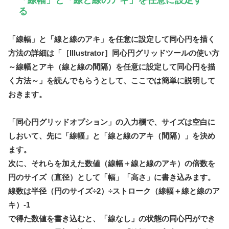
「線幅」と「線と線のアキ」を任意に設定す
る
「線幅」と「線と線のアキ」を任意に設定して同心円を描く
方法の詳細は「［Illustrator］同心円グリッドツールの使い方
～線幅とアキ（線と線の間隔）を任意に設定して同心円を描
く方法～」を読んでもらうとして、ここでは簡単に説明して
おきます。
「同心円グリッドオプション」の入力欄で、サイズは空白に
しおいて、先に「線幅」と「線と線のアキ（間隔）」を決め
ます。
次に、それらを加えた数値（線幅＋線と線のアキ）の倍数を
円のサイズ（直径）として「幅」「高さ」に書き込みます。
線数は半径（円のサイズ÷2）÷ストローク（線幅＋線と線のア
キ）-1
で得た数値を書き込むと、「線なし」の状態の同心円ができ