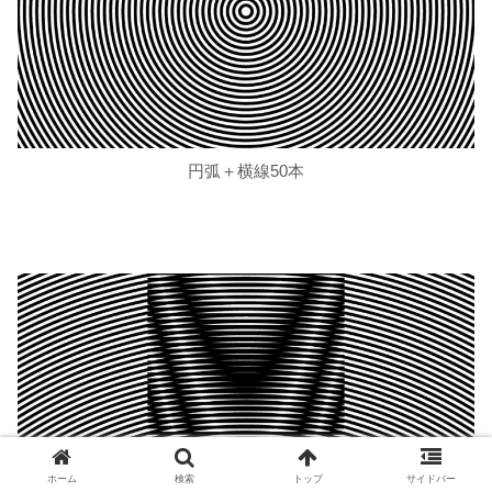
円弧＋横線50本
ホーム
検索
トップ
サイドバー