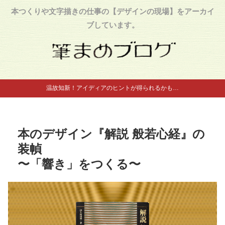
本つくりや文字描きの仕事の【デザインの現場】をアーカイ
ブしています。
温故知新！アイディアのヒントが得られるかも…
本のデザイン『解説 般若心経』の
装幀
〜「響き」をつくる〜