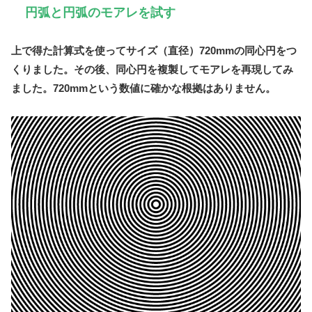
円弧と円弧のモアレを試す
上で得た計算式を使ってサイズ（直径）720mmの同心円をつ
くりました。その後、同心円を複製してモアレを再現してみ
ました。720mmという数値に確かな根拠はありません。