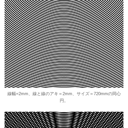
線幅=2mm、線と線のアキ＝2mm、サイズ＝720mmの同心
円。