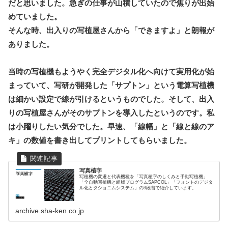
だと思いました。急ぎの仕事が山積していたので焦りが出始
めていました。
そんな時、出入りの写植屋さんから「できますよ」と朗報が
ありました。
当時の写植機もようやく完全デジタル化へ向けて実用化が始
まっていて、写研が開発した「サプトン」という電算写植機
は細かい設定で線が引けるというものでした。そして、出入
りの写植屋さんがそのサプトンを導入したというのです。私
は小躍りしたい気分でした。早速、「線幅」と「線と線のア
キ」の数値を書き出してプリントしてもらいました。
写真植字
写植機の変遷と代表機種を「写真植字のしくみと手動写植機」
「全自動写植機と組版プログラムSAPCOL」「フォントのデジタ
ル化とタショニムシステム」の3段階で紹介しています。
archive.sha-ken.co.jp