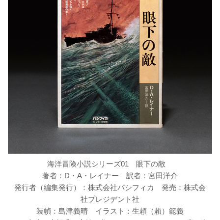
海洋冒険小説シリーズ01 眼下の敵
著者：D・A・レイナー 訳者：宮田洋介
発行者（編集発行）：株式会社パシフィカ 発売：株式会
社プレジデント社
装幀：島津義晴 イラスト：生頼（賴）範義