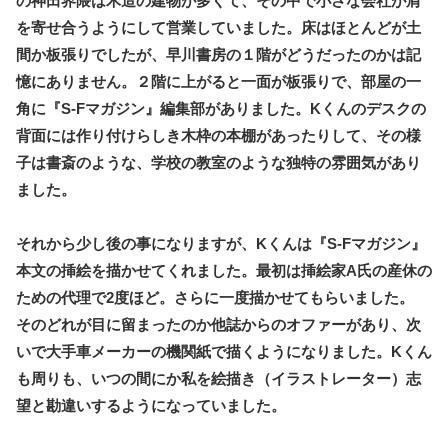
の神田界隈は木造の建物が多くて、その中で小さな会社が肩
を寄せ合うようにして営業していました。床はほとんどが土
間か板張りでしたが、早川書房の１階がどうだったのかは記
憶にありません。２階に上がると一面が板張りで、部屋の一
角に『S-Fマガジン』編集部がありました。Kくんのデスクの
背面には作り付けらしき木枠の本棚があったりして、その様
子は書斎のような、学校の教室のような独特の雰囲気があり
ました。
それから少し後の事になりますが、Kくんは『S-Fマガジン』
本文の挿絵を描かせてくれました。最初は挿絵家A氏の産休の
ための代理で2度ほど。さらに一度描かせてもらいました。
そのどれが目に留まったのか他誌からのオファーがあり、次
いで大手車メーカーの機関紙で描くようになりました。Kくん
も周りも、いつの間にか私を絵描き（イラストレーター）志
望と勘違いするようになっていました。