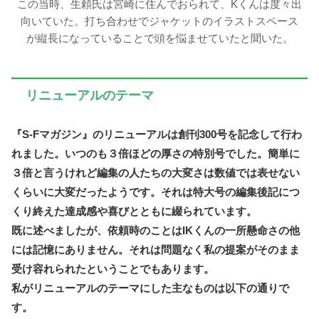
この当時、生頼氏は宮崎に住んでおられて、Kくんは度々出
向いていた。打ち合わせでジャケットのイラストスペース
が縦長になっていることで頭を悩ませていたと聞いた。
リニューアルのテーマ
『S-Fマガジン』のリニューアルは創刊300号を記念して行わ
れました。いつのも３倍ほどの厚さの特別号でした。簡単に
３倍と言うけれど編集の人たちの大変さは数値では表せない
くらいに大変だったようです。それは特大号の編集後記につ
くり終えた達成感や喜びとともに綴られています。
既に述べましたが、依頼時のことはIKくんの一所懸命さの他
には記憶にありません。それは問題なく私の提案がそのまま
受け容れられたということでもあります。
私がリニューアルのテーマにした主なものは以下の通りで
す。