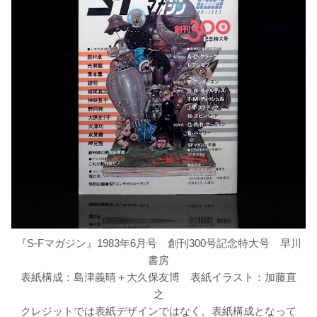
『S-Fマガジン』1983年6月号 創刊300号記念特大号 早川
書房
表紙構成：島津義晴＋大久保友博 表紙イラスト：加藤直
之
クレジットでは表紙デザインではなく、表紙構成となって