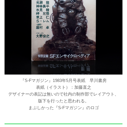
『S-Fマガジン』1983年5月号表紙 早川書房
表紙（イラスト）：加藤直之
デザイナーの表記は無いので社内の制作部でレイアウト、
版下を行ったと思われる。
まぶしかった『S-Fマガジン』のロゴ