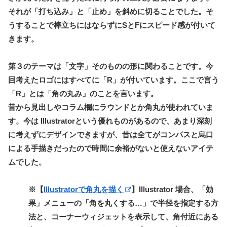
それが「打ち込み」と「止め」を斜めに切ることでした。そ
うすることで棒立ちにはならずにSとFにスピード感が付いて
きます。
第３のテーマは「文字」そのものの形に関わることです。今
回考えたロゴにはすべてに「R」が付いています。ここで言う
「R」とは「角の丸み」のことを言います。
昔から見出しやコラム欄にラウンドとか角丸が使われていま
す。今は Illustratorという優れものがあるので、あまり深刻
に考えずにデザインできますが、昔は全てがコンパスと烏口
による手描きだったので時間に余裕がないと使えないアイテ
ムでした。
※【
Illustratorで角丸を描く
】Illustrator 場合、「効
果」メニューの「角を丸くする…」で半径を指定する方
法と、コーナーウィジェットを表示して、角付近にある