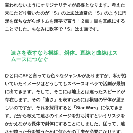
言われないようにオリジナリティが必要となります。考えた
末にたどり着いたのが「S」の上辺は通常の「S」のように円
形を保ちながらボトムを漢字で言う「２画」目を直線にする
ことでした。ちなみに欧字で「S」は１画です。
速さを表すなら横組、斜体。直線と曲線はス
ムースにつなぐ
ひと口にSFと言っても色々なジャンルがありますが、私が抱
いていたイメージはどうしてもスペースオペラで活劇が最初
に出てきます。そして、そこには地上とは違ったスピードが
存在します。その「速さ」を表すためには横組の平体が望ま
しいのですが、それを採用すると『Star Wars』に似てきま
す。だから敢えて速さのイメージを打ち消すというリスクを
かかえながら長体で斜体にすることにしました。従って、速
さが鈍った分を補うために何らかの工夫が必要になります。