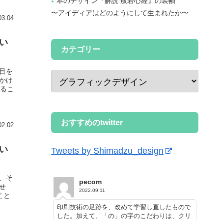
本のデザイン『解説 般若心経』の装幀
〜アイディアはどのようにして生まれたか〜
03.04
い
カテゴリー
目を
かけ
れるこ
おすすめのtwitter
02.02
い
Tweets by Shimadzu_design
、そ
pecom
せ
2022.09.11
こと
印刷技術の足跡を、改めて学習し直したもので
した。加えて、「の」の字のこだわりは、クリ