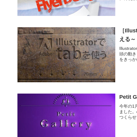
［Il
える～
Illu
頭の動き
をきっか
今年の1
ました。
つくらせ