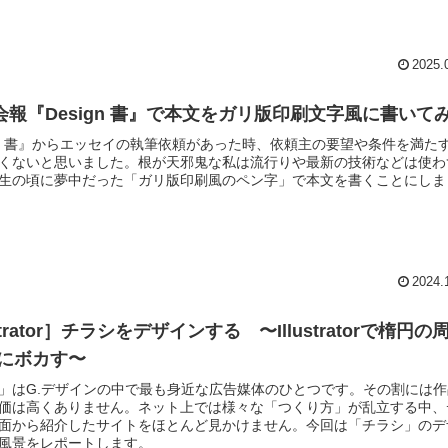
2025.
A会報『Design 書』で本文をガリ版印刷文字風に書いて
ign 書』からエッセイの執筆依頼があった時、依頼主の要望や条件を満た
くないと思いました。根が天邪鬼な私は流行りや最新の技術などは使わ
生の頃に夢中だった「ガリ版印刷風のペン字」で本文を書くことにしま
2024.
ustrator］チラシをデザインする 〜Illustratorで楕円の
にボカす〜
」はG.デザインの中で最も身近な広告媒体のひとつです。その割には
価は高くありません。ネット上では様々な「つくり方」が乱立する中、
面から紹介したサイトをほとんど見かけません。今回は「チラシ」のデ
風景をレポートします。