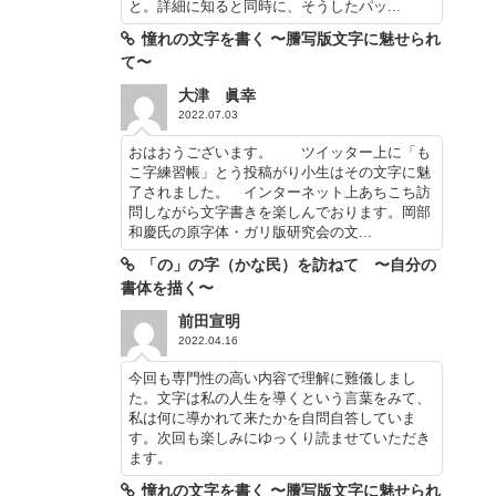
と。詳細に知ると同時に、そうしたパッ...
憧れの文字を書く 〜謄写版文字に魅せられ
て〜
大津 眞幸
2022.07.03
おはおうございます。 ツイッター上に「も
こ字練習帳」とう投稿がり小生はその文字に魅
了されました。 インターネット上あちこち訪
問しながら文字書きを楽しんでおります。岡部
和慶氏の原字体・ガリ版研究会の文...
「の」の字（かな民）を訪ねて 〜自分の
書体を描く〜
前田宣明
2022.04.16
今回も専門性の高い内容で理解に難儀しまし
た。文字は私の人生を導くという言葉をみて、
私は何に導かれて来たかを自問自答していま
す。次回も楽しみにゆっくり読ませていただき
ます。
憧れの文字を書く 〜謄写版文字に魅せられ