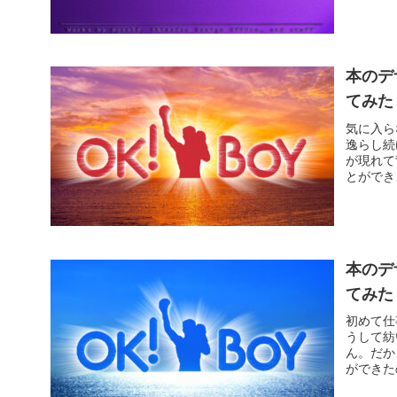
本のデ
てみた
気に入ら
逸らし続
が現れて
とができ
本のデ
てみた
初めて仕
うして紡
ん。だか
ができた