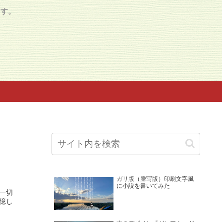
ます。
ガリ版（謄写版）印刷文字風
に小説を書いてみた
一切
憶し