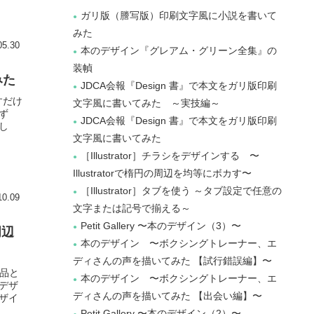
ガリ版（謄写版）印刷文字風に小説を書いて
みた
05.30
本のデザイン『グレアム・グリーン全集』の
装幀
みた
JDCA会報『Design 書』で本文をガリ版印刷
すだけ
文字風に書いてみた ～実技編～
ず
JDCA会報『Design 書』で本文をガリ版印刷
し
文字風に書いてみた
［Illustrator］チラシをデザインする 〜
Illustratorで楕円の周辺を均等にボカす〜
［Illustrator］タブを使う ～タブ設定で任意の
10.09
文字または記号で揃える～
Petit Gallery 〜本のデザイン（3）〜
周辺
本のデザイン 〜ボクシングトレーナー、エ
ディさんの声を描いてみた 【試行錯誤編】〜
作品と
本のデザイン 〜ボクシングトレーナー、エ
デザ
ディさんの声を描いてみた 【出会い編】〜
ザイ
Petit Gallery 〜本のデザイン（2）〜