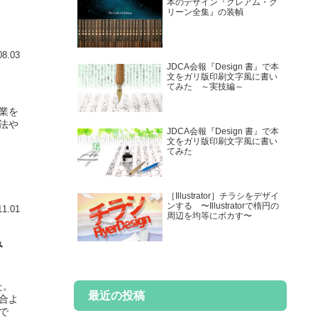
本のデザイン『グレアム・グ
リーン全集』の装幀
08.03
JDCA会報『Design 書』で本
文をガリ版印刷文字風に書い
てみた ～実技編～
業を
法や
JDCA会報『Design 書』で本
文をガリ版印刷文字風に書い
てみた
［Illustrator］チラシをデザイ
ンする 〜Illustratorで楕円の
11.01
周辺を均等にボカす〜
み
た。
最近の投稿
合よ
で