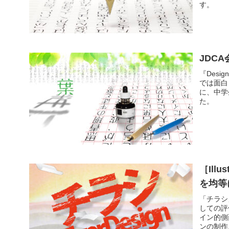
す。
JDC
『Des
では面白
に、中学
た。
［Ill
を均等
「チラシ
しての評
イン的側
ンの制作