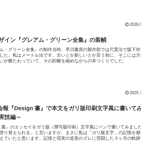
2026.
ザイン『グレアム・グリーン全集』の装幀
ム・グリーン全集』の制作当時、早川書房の製作部では尺貫法で版下作
した。私はメートル法です。古いとか新しいとか言う前に、そこには方
いが横たわっていて、その距離を縮めながらの本つくりでした。
2025.
A会報『Design 書』で本文をガリ版印刷文字風に書いて
実技編～
ign 書』のエッセイをガリ版（謄写版印刷）文字風にペンで書いてみまし
塗り替えられる」と言いますが、まさに私は「ガリ版文字」の記憶を都
えていたと思います。記憶と現実の造形のズレに苦闘した３ヶ月の軌跡