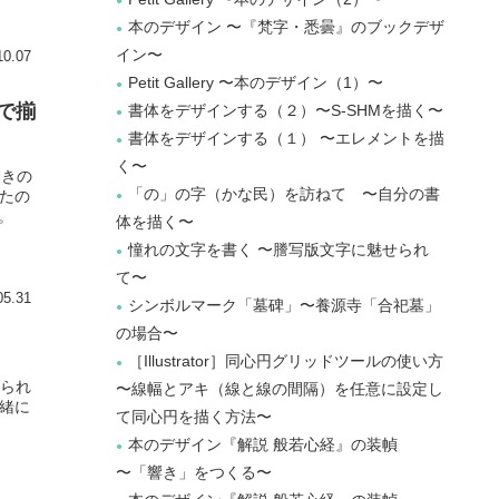
本のデザイン 〜『梵字・悉曇』のブックデザ
イン〜
10.07
Petit Gallery 〜本のデザイン（1）〜
号で揃
書体をデザインする（２）〜S-SHMを描く〜
書体をデザインする（１） 〜エレメントを描
く〜
ときの
「の」の字（かな民）を訪ねて 〜自分の書
ったの
。
体を描く〜
憧れの文字を書く 〜謄写版文字に魅せられ
て〜
05.31
シンボルマーク「墓碑」〜養源寺「合祀墓」
の場合〜
［Illustrator］同心円グリッドツールの使い方
なられ
〜線幅とアキ（線と線の間隔）を任意に設定し
一緒に
て同心円を描く方法〜
本のデザイン『解説 般若心経』の装幀
〜「響き」をつくる〜