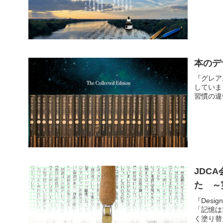
本のデ
『グレア
していま
習慣の違
JDC
た ～
『Des
「記憶は
く塗り替