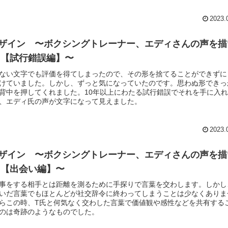
2023.
ザイン 〜ボクシングトレーナー、エディさんの声を描
 【試行錯誤編】〜
ない文字でも評価を得てしまったので、その形を捨てることができずに
けていました。しかし、ずっと気になっていたのです。思わぬ形できっ
背中を押してくれました。10年以上にわたる試行錯誤でそれを手に入
、エディ氏の声が文字になって見えました。
2023.
ザイン 〜ボクシングトレーナー、エディさんの声を描
 【出会い編】〜
事をする相手とは距離を測るために手探りで言葉を交わします。しかし
いだ言葉でもほとんどが社交辞令に終わってしまうことは少なくありま
らこの時、T氏と何気なく交わした言葉で価値観や感性などを共有する
のは奇跡のようなものでした。