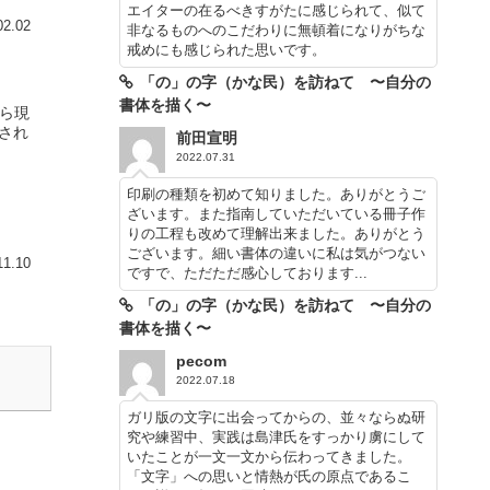
エイターの在るべきすがたに感じられて、似て
02.02
非なるものへのこだわりに無頓着になりがちな
戒めにも感じられた思いです。
「の」の字（かな民）を訪ねて 〜自分の
書体を描く〜
から現
され
前田宣明
2022.07.31
印刷の種類を初めて知りました。ありがとうご
ざいます。また指南していただいている冊子作
りの工程も改めて理解出来ました。ありがとう
ございます。細い書体の違いに私は気がつない
11.10
ですで、ただただ感心しております...
「の」の字（かな民）を訪ねて 〜自分の
書体を描く〜
pecom
2022.07.18
ガリ版の文字に出会ってからの、並々ならぬ研
究や練習中、実践は島津氏をすっかり虜にして
いたことが一文一文から伝わってきました。
「文字」への思いと情熱が氏の原点であるこ