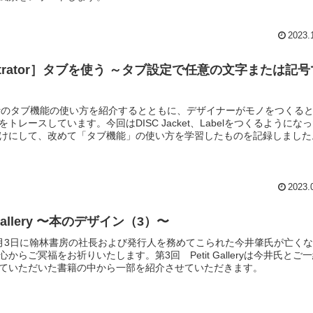
2023.
lustrator］タブを使う ～タブ設定で任意の文字または記
stratorのタブ機能の使い方を紹介するとともに、デザイナーがモノをつくる
をトレースしています。今回はDISC Jacket、Labelをつくるようにな
けにして、改めて「タブ機能」の使い方を学習したものを記録しました
2023.
Petit Gallery 〜本のデザイン（3）〜
月3日に翰林書房の社長および発行人を務めてこられた今井肇氏が亡く
心からご冥福をお祈りいたします。第3回 Petit Galleryは今井氏とご
ていただいた書籍の中から一部を紹介させていただきます。